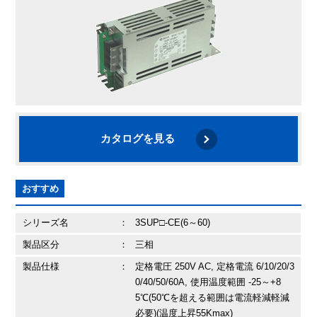
カタログを見る
おすすめ
シリーズ名
：
3SUP□-CE(6～60)
製品区分
：
三相
製品仕様
：
定格電圧 250V AC, 定格電流 6/10/20/3
0/40/50/60A, 使用温度範囲 -25～+8
5℃(50℃を超える範囲は電流軽減軽減
必要)(温度上昇55Kmax)