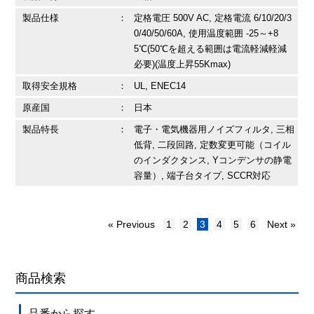
製品仕様
：
定格電圧 500V AC, 定格電流 6/10/20/3
0/40/50/60A, 使用温度範囲 -25～+8
5℃(50℃を超える範囲は電流軽減軽減
必要)(温度上昇55Kmax)
取得安全規格
：
UL, ENEC14
原産国
：
日本
製品特長
：
電子・電気機器用ノイズフィルタ, 三相
低背, 二段回路, 定数変更可能（コイル
のインダクタンス, Yコンデンサの静電
容量）, 端子台タイプ, SCCR対応
« Previous
1
2
3
4
5
6
Next »
商品検索
品番から探す