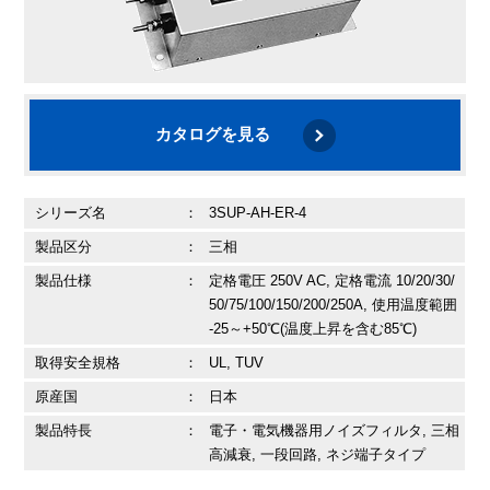
カタログを見る
シリーズ名
：
3SUP-AH-ER-4
製品区分
：
三相
製品仕様
：
定格電圧 250V AC, 定格電流 10/20/30/
50/75/100/150/200/250A, 使用温度範囲
-25～+50℃(温度上昇を含む85℃)
取得安全規格
：
UL, TUV
原産国
：
日本
製品特長
：
電子・電気機器用ノイズフィルタ, 三相
高減衰, 一段回路, ネジ端子タイプ