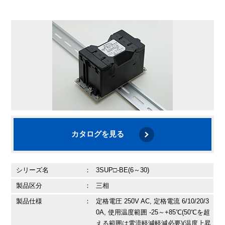
カタログを見る
シリーズ名
：
3SUP□-BE(6～30)
製品区分
：
三相
製品仕様
：
定格電圧 250V AC, 定格電流 6/10/20/3
0A, 使用温度範囲 -25～+85℃(50℃を超
える範囲は電流軽減軽減必要)(温度上昇