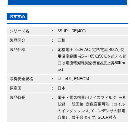
おすすめ
シリーズ名
：
3SUP□-DE(400)
製品区分
：
三相
製品仕様
：
定格電圧 250V AC, 定格電流 400A, 使
用温度範囲 -25～+85℃(50℃を超える範
囲は電流軽減軽減必要)(温度上昇50Km
ax)
取得安全規格
：
UL, cUL, ENEC14
原産国
：
日本
製品特長
：
電子・電気機器用ノイズフィルタ, 三相
低背, 一段回路, 定数変更可能（コイル
のインダクタンス, Yコンデンサの静電
容量）, 端子台タイプ, SCCR対応