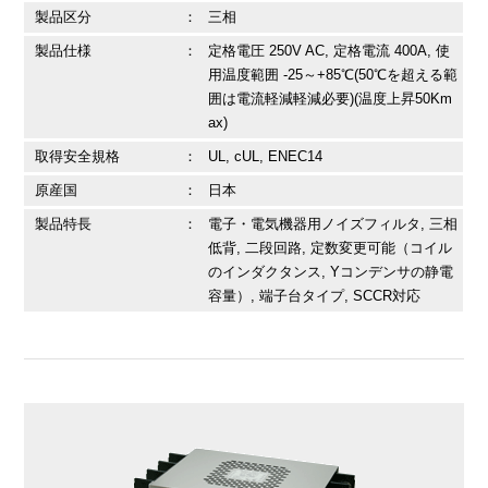
製品区分
：
三相
製品仕様
：
定格電圧 250V AC, 定格電流 400A, 使
用温度範囲 -25～+85℃(50℃を超える範
囲は電流軽減軽減必要)(温度上昇50Km
ax)
取得安全規格
：
UL, cUL, ENEC14
原産国
：
日本
製品特長
：
電子・電気機器用ノイズフィルタ, 三相
低背, 二段回路, 定数変更可能（コイル
のインダクタンス, Yコンデンサの静電
容量）, 端子台タイプ, SCCR対応