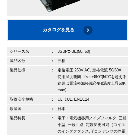
カタログを見る
シリーズ名
：
3SUP□-BE(50, 60)
製品区分
：
三相
製品仕様
：
定格電圧 250V AC, 定格電流 50/60A,
使用温度範囲 -25～+85℃(50℃を超える
範囲は電流軽減軽減必要)(温度上昇60K
max)
取得安全規格
：
UL, cUL, ENEC14
原産国
：
日本
製品特長
：
電子・電気機器用ノイズフィルタ, 三相
小型, 一段回路, 定数変更可能（コイル
のインダクタンス, Yコンデンサの静電