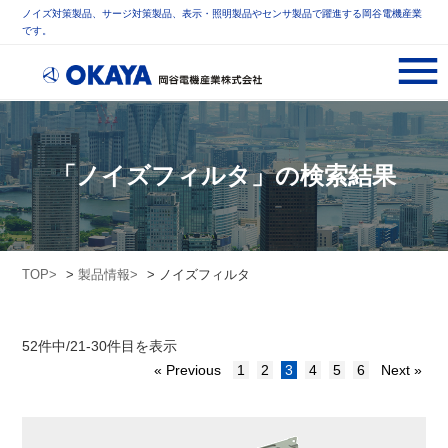
ノイズ対策製品、サージ対策製品、表示・照明製品やセンサ製品で躍進する岡谷電機産業
です。
「ノイズフィルタ」の検索結果
TOP
>
製品情報
> ノイズフィルタ
52件中/21-30件目を表示
« Previous
1
2
3
4
5
6
Next »