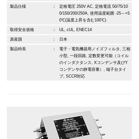
製品仕様
：
定格電圧 250V AC, 定格電流 50/75/10
0/150/200/250A, 使用温度範囲 -25～+5
0℃(温度上昇を含む100℃)
取得安全規格
：
UL, cUL, ENEC14
原産国
：
日本
製品特長
：
電子・電気機器用ノイズフィルタ, 三相
小型, 一段回路, 定数変更可能（コイル
のインダクタンス, Xコンデンサ及びY
コンデンサの静電容量）, 端子台タイ
プ, SCCR対応