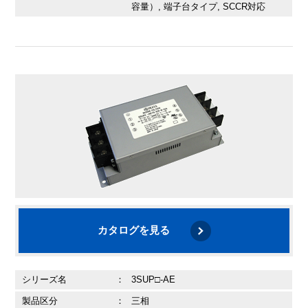
容量）, 端子台タイプ, SCCR対応
カタログを見る
シリーズ名
：
3SUP□-AE
製品区分
：
三相