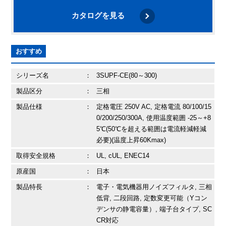
カタログを見る
おすすめ
シリーズ名
：
3SUPF-CE(80～300)
製品区分
：
三相
製品仕様
：
定格電圧 250V AC, 定格電流 80/100/15
0/200/250/300A, 使用温度範囲 -25～+8
5℃(50℃を超える範囲は電流軽減軽減
必要)(温度上昇60Kmax)
取得安全規格
：
UL, cUL, ENEC14
原産国
：
日本
製品特長
：
電子・電気機器用ノイズフィルタ, 三相
低背, 二段回路, 定数変更可能（Yコン
デンサの静電容量）, 端子台タイプ, SC
CR対応