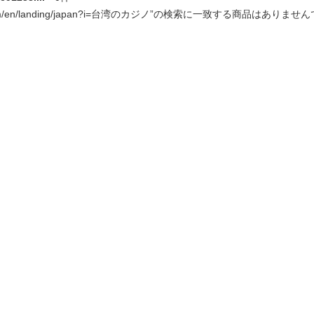
33.com/en/landing/japan?i=台湾のカジノ”の検索に一致する商品はありませ