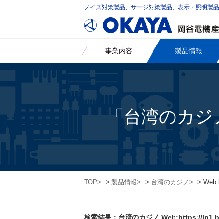
ノイズ対策製品、サージ対策製品、表示・照明製
事業内容
製品情報
「台湾のカジノ We
TOP
>
製品情報
>
台湾のカジノ
> Web:
検索結果：台湾のカジノ Web:https://lp1.bc9