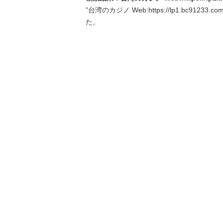
”台湾のカジノ Web:https://lp1.bc912
た。