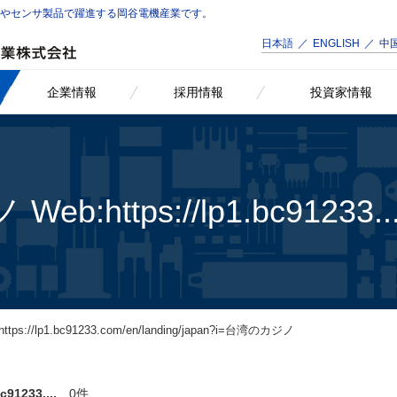
品やセンサ製品で躍進する岡谷電機産業です。
日本語
ENGLISH
中
企業情報
採用情報
投資家情報
b:https://lp1.bc9123
https://lp1.bc91233.com/en/landing/japan?i=台湾のカジノ
1233....
0件