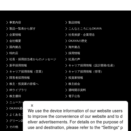
事業内容
製品情報
製品一覧表から探す
こんなところにもOKAYA
企業情報
社長挨拶・企業理念
会社概要
OKAYAの歴史
国内拠点
海外拠点
特約店
採用情報
社長・採用担当者からのメッセージ
社員の声
新卒採用情報
キャリア採用情報（設計開発/生産）
キャリア採用情報（営業）
キャリア採用情報（管理）
障害者採用情報
投資家情報
株主・投資家の皆様へ
株主総会
IRライブラリ
適時開示資料
株主優待
電子公告
ニュース一覧
品質・環境への取り組み
OKAYA通信
お問い合わせ
よくあるご質問
製品について
グリーン調達について
採用について
その他