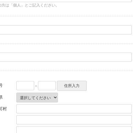
の方は「個人」とご記入ください。
号
-
県
町村