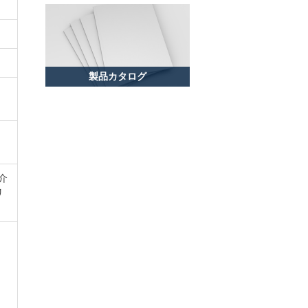
製品カタログ
介
リ