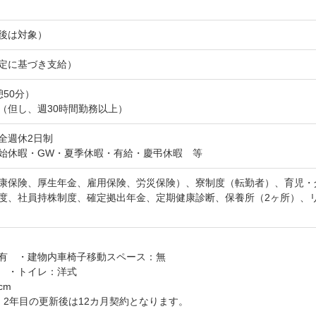
後は対象）
定に基づき支給）
休憩50分）
（但し、週30時間勤務以上）
完全週休2日制
始休暇・GW・夏季休暇・有給・慶弔休暇 等
康保険、厚生年金、雇用保険、労災保険）、寮制度（転勤者）、育児・
度、社員持株制度、確定拠出年金、定期健康診断、保養所（2ヶ所）、
有 ・建物内車椅子移動スペース：無
 ・トイレ：洋式
cm
、2年目の更新後は12カ月契約となります。