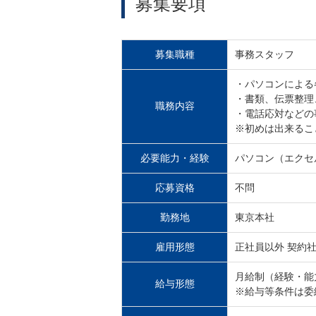
募集要項
募集職種
事務スタッフ
・パソコンによる
・書類、伝票整理
職務内容
・電話応対などの
※初めは出来るこ
必要能力・経験
パソコン（エクセ
応募資格
不問
勤務地
東京本社
雇用形態
正社員以外 契約社
月給制（経験・能
給与形態
※給与等条件は委