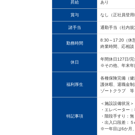
昇給
あり
賞与
なし（正社員登用
諸手当
通勤手当（社内規
8:30～17:20（
勤務時間
終業時間、応相談
年間休日127日/
休日
※その他、年末年
各種保険完備（健
福利厚生
護休暇、退職金制
ゾートクラブ 等
＜施設設備状況＞
・エレベーター：
特記事項
・階段手すり：無
・出入口段差：５
※一年目は6か月