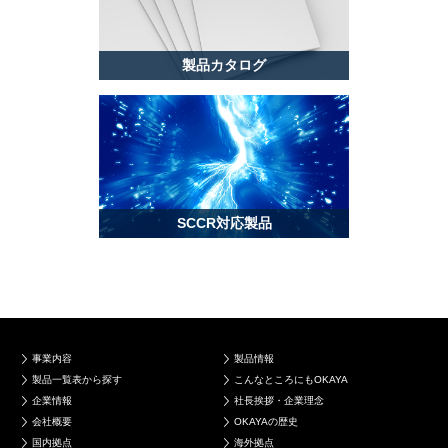
製品カタログ
SCCR対応製品
事業内容
製品情報
製品一覧表から探す
こんなところにもOKAYA
企業情報
社長挨拶・企業理念
会社概要
OKAYAの歴史
国内拠点
海外拠点