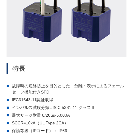
特長
故障時の短絡防止を目的とした、分離・表示によるフェール
セーフ機能付きSPD
IEC61643-11認証取得
インパルス試験分類 JIS C 5381-11 クラスⅡ
最大サージ耐量 8/20μs-5,000A
SCCR=10kA（UL Type 2CA）
保護等級（IPコード）： IP66