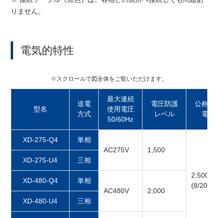
りません。
電気的特性
スクロールで図全体をご覧いただけます。
最大連続
送電
電圧防護
公称放
型名
使用電圧
方式
レベル
電流
50/60Hz
XD-275-Q4
単相
AC275V
1,500
XD-275-U4
三相
2,500A
XD-480-Q4
単相
(8/20μs
AC480V
2,000
XD-480-U4
三相