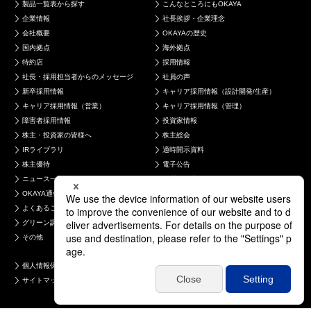
製品一覧表から探す
こんなところにもOKAYA
企業情報
社長挨拶・企業理念
会社概要
OKAYAの歴史
国内拠点
海外拠点
特約店
採用情報
社長・採用担当者からのメッセージ
社員の声
新卒採用情報
キャリア採用情報（設計開発/生産）
キャリア採用情報（営業）
キャリア採用情報（管理）
障害者採用情報
投資家情報
株主・投資家の皆様へ
株主総会
IRライブラリ
適時開示資料
株主優待
電子公告
ニュース一覧
品質・環境への取り組み
OKAYA通信
お問い合わせ
よくあるご質問
製品について
グリーン調達について
採用について
その他
個人情報保護方針
コンプライアンス
サイトマップ
電子公告