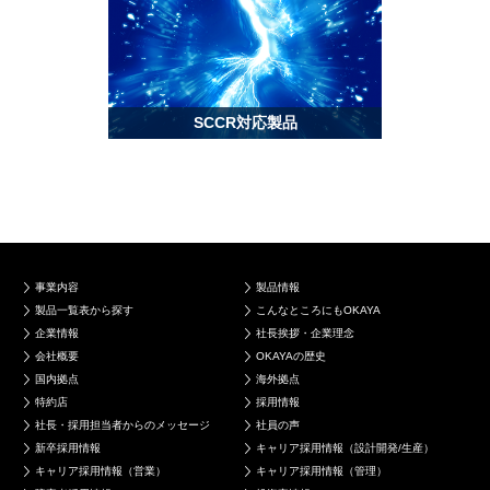
SCCR対応製品
事業内容
製品情報
製品一覧表から探す
こんなところにもOKAYA
企業情報
社長挨拶・企業理念
会社概要
OKAYAの歴史
国内拠点
海外拠点
特約店
採用情報
社長・採用担当者からのメッセージ
社員の声
新卒採用情報
キャリア採用情報（設計開発/生産）
キャリア採用情報（営業）
キャリア採用情報（管理）