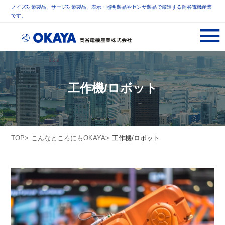
ノイズ対策製品、サージ対策製品、表示・照明製品やセンサ製品で躍進する岡谷電機産業
です。
工作機/ロボット
TOP
こんなところにもOKAYA
工作機/ロボット