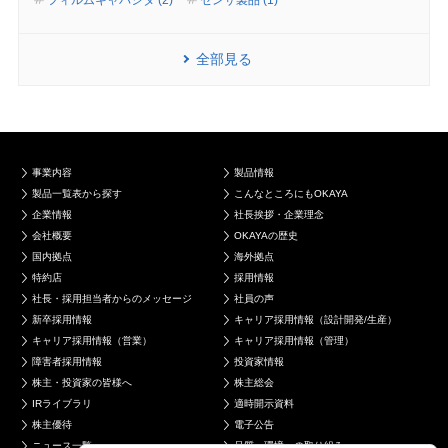
フィルムキャパシタ (2)
センサ製品 (1)
全部見る
事業内容
製品情報
製品一覧表から探す
こんなところにもOKAYA
企業情報
社長挨拶・企業理念
会社概要
OKAYAの歴史
国内拠点
海外拠点
特約店
採用情報
社長・採用担当者からのメッセージ
社員の声
新卒採用情報
キャリア採用情報（設計開発/生産）
キャリア採用情報（営業）
キャリア採用情報（管理）
障害者採用情報
投資家情報
株主・投資家の皆様へ
株主総会
IRライブラリ
適時開示資料
株主優待
電子公告
ニュース一覧
品質・環境への取り組み