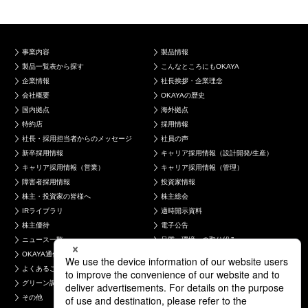
事業内容
製品情報
製品一覧表から探す
こんなところにもOKAYA
企業情報
社長挨拶・企業理念
会社概要
OKAYAの歴史
国内拠点
海外拠点
特約店
採用情報
社長・採用担当者からのメッセージ
社員の声
新卒採用情報
キャリア採用情報（設計開発/生産）
キャリア採用情報（営業）
キャリア採用情報（管理）
障害者採用情報
投資家情報
株主・投資家の皆様へ
株主総会
IRライブラリ
適時開示資料
株主優待
電子公告
ニュース一覧
品質・環境への取り組み
OKAYA通信
お問い合わせ
よくあるご質問
製品について
グリーン調達について
採用について
その他