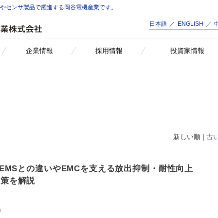
品やセンサ製品で躍進する岡谷電機産業です。
日本語
ENGLISH
企業情報
採用情報
投資家情報
新しい順 |
古
？EMSとの違いやEMCを支える放出抑制・耐性向上
対策を解説
品