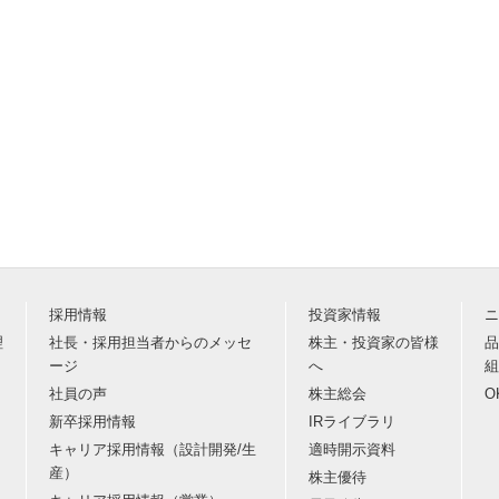
採用情報
投資家情報
ニ
理
社長・採用担当者からのメッセ
株主・投資家の皆様
品
ージ
へ
組
社員の声
株主総会
O
新卒採用情報
IRライブラリ
キャリア採用情報（設計開発/生
適時開示資料
産）
株主優待