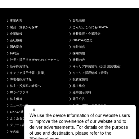
事業内容
製品情報
製品一覧表から探す
こんなところにもOKAYA
企業情報
社長挨拶・企業理念
会社概要
OKAYAの歴史
国内拠点
海外拠点
特約店
採用情報
社長・採用担当者からのメッセージ
社員の声
新卒採用情報
キャリア採用情報（設計開発/生産）
キャリア採用情報（営業）
キャリア採用情報（管理）
障害者採用情報
投資家情報
株主・投資家の皆様へ
株主総会
IRライブラリ
適時開示資料
株主優待
電子公告
ニュース一覧
品質・環境への取り組み
OKAYA通信
お問い合わせ
よくあるご質問
製品について
グリーン調達について
採用について
その他