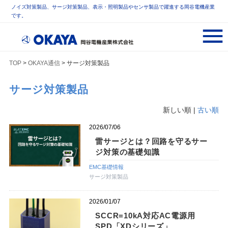
ノイズ対策製品、サージ対策製品、表示・照明製品やセンサ製品で躍進する岡谷電機産業
です。
TOP
>
OKAYA通信
> サージ対策製品
サージ対策製品
新しい順 |
古い順
2026/07/06
雷サージとは？回路を守るサー
ジ対策の基礎知識
EMC基礎情報
サージ対策製品
2026/01/07
SCCR=10kA対応AC電源用
SPD「XDシリーズ」