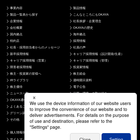
事業内容
製品情報
製品一覧表から探す
こんなところにもOKAYA
企業情報
社長挨拶・企業理念
会社概要
OKAYAの歴史
国内拠点
海外拠点
特約店
採用情報
社長・採用担当者からのメッセージ
社員の声
新卒採用情報
キャリア採用情報（設計開発/生産）
キャリア採用情報（営業）
キャリア採用情報（管理）
障害者採用情報
投資家情報
株主・投資家の皆様へ
株主総会
IRライブラリ
適時開示資料
株主優待
電子公告
ニュース一覧
品質・環境への取り組み
OKAYA通信
お問い合わせ
よくあるご質問
製品について
グリーン調達について
採用について
その他
個人情報保護方針
コンプライアンス
サイトマップ
電子公告