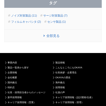
タグ
ノイズ対策製品 (11)
サージ対策製品 (7)
フィルムキャパシタ (2)
センサ製品 (1)
全部見る
事業内容
製品情報
製品一覧表から探す
こんなところにもOKAYA
企業情報
社長挨拶・企業理念
会社概要
OKAYAの歴史
国内拠点
海外拠点
特約店
採用情報
社長・採用担当者からのメッセージ
社員の声
新卒採用情報
キャリア採用情報（設計開発/生産）
キャリア採用情報（営業）
キャリア採用情報（管理）