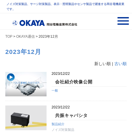
ノイズ対策製品、サージ対策製品、表示・照明製品やセンサ製品で躍進する岡谷電機産業
です。
TOP
>
OKAYA通信
> 2023年12月
2023年12月
新しい順 |
古い順
2023/12/22
会社紹介映像公開
一般
2023/12/22
共振キャパシタ
製品紹介
ノイズ対策製品