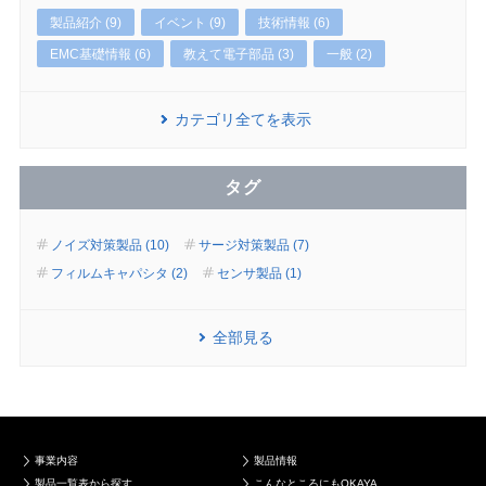
製品紹介 (9)
イベント (9)
技術情報 (6)
EMC基礎情報 (6)
教えて電子部品 (3)
一般 (2)
カテゴリ全てを表示
タグ
ノイズ対策製品 (10)
サージ対策製品 (7)
フィルムキャパシタ (2)
センサ製品 (1)
全部見る
事業内容
製品情報
製品一覧表から探す
こんなところにもOKAYA