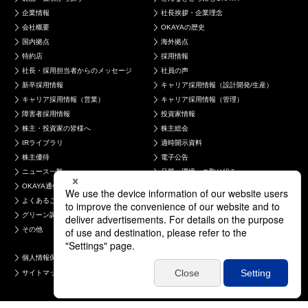
企業情報
社長挨拶・企業理念
会社概要
OKAYAの歴史
国内拠点
海外拠点
特約店
採用情報
社長・採用担当者からのメッセージ
社員の声
新卒採用情報
キャリア採用情報（設計開発/生産）
キャリア採用情報（営業）
キャリア採用情報（管理）
障害者採用情報
投資家情報
株主・投資家の皆様へ
株主総会
IRライブラリ
適時開示資料
株主優待
電子公告
ニュース一覧
品質・環境への取り組み
OKAYA通信
お問い合わせ
よくあるご質問
製品について
グリーン調達について
採用について
その他
個人情報保護方針
コンプライアンス
サイトマップ
電子公告