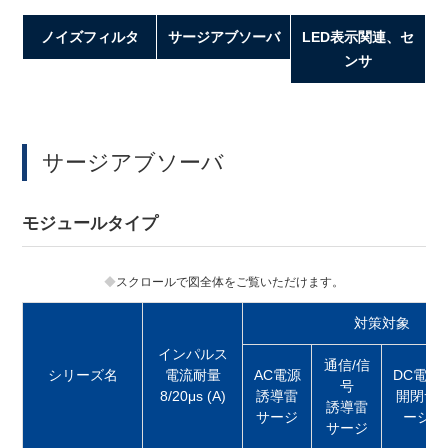
ノイズフィルタ
サージアブソーバ
LED表示関連、セ
ンサ
サージアブソーバ
モジュールタイプ
スクロールで図全体をご覧いただけます。
対策対象
インパルス
通信/信
シリーズ名
電流耐量
AC電源
DC電源
号
8/20μs (A)
誘導雷
開閉サ
誘導雷
サージ
ージ
サージ