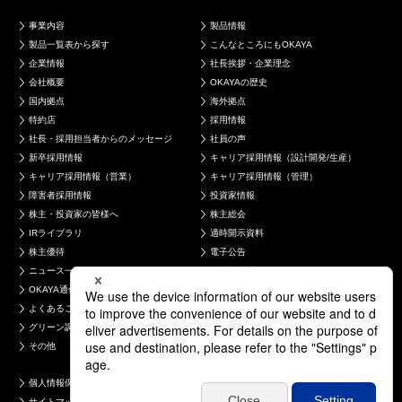
事業内容
製品情報
製品一覧表から探す
こんなところにもOKAYA
企業情報
社長挨拶・企業理念
会社概要
OKAYAの歴史
国内拠点
海外拠点
特約店
採用情報
社長・採用担当者からのメッセージ
社員の声
新卒採用情報
キャリア採用情報（設計開発/生産）
キャリア採用情報（営業）
キャリア採用情報（管理）
障害者採用情報
投資家情報
株主・投資家の皆様へ
株主総会
IRライブラリ
適時開示資料
株主優待
電子公告
ニュース一覧
品質・環境への取り組み
OKAYA通信
お問い合わせ
よくあるご質問
製品について
グリーン調達について
採用について
その他
個人情報保護方針
コンプライアンス
サイトマップ
電子公告