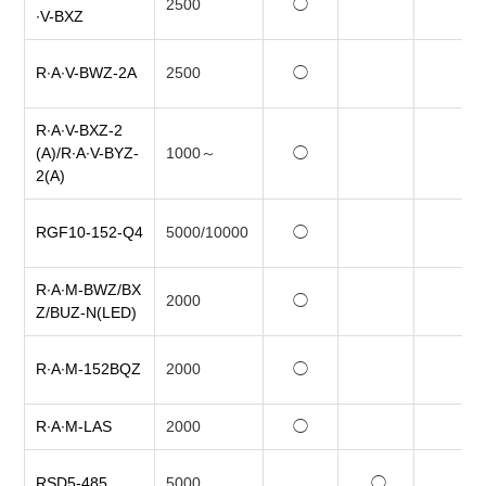
2500
◯
∙V-BXZ
R∙A∙V-BWZ-2A
2500
◯
R∙A∙V-BXZ-2
(A)/R∙A∙V-BYZ-
1000～
◯
2(A)
RGF10-152-Q4
5000/10000
◯
R∙A∙M-BWZ/BX
2000
◯
Z/BUZ-N(LED)
R∙A∙M-152BQZ
2000
◯
R∙A∙M-LAS
2000
◯
RSD5-485
5000
◯