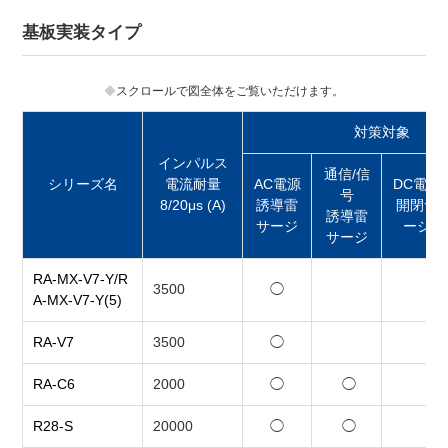
基板実装タイプ
スクロールで図全体をご覧いただけます。
対策対象
インパルス
通信/信
シリーズ名
電流耐量
AC電源
DC電源
号
8/20μs (A)
誘導雷
開閉サ
誘導雷
サージ
ージ
サージ
RA-MX-V7-Y/R
3500
◯
A-MX-V7-Y(5)
RA-V7
3500
◯
RA-C6
2000
◯
◯
R28-S
20000
◯
◯