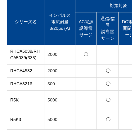
対策対象
インパルス
通信/信
シリーズ名
電流耐量
AC電源
DC電源
号
8/20μs (A)
誘導雷
開閉サ
誘導雷
サージ
ージ
サージ
RHCA5039/RH
2000
◯
CA5039(335)
RHCA4532
2000
◯
RHCA3216
500
◯
R5K
5000
◯
R5K3
5000
◯