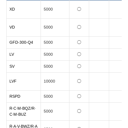
XD
5000
◯
VD
5000
◯
GFD-300-Q4
5000
◯
LV
5000
◯
SV
5000
◯
LVF
10000
◯
RSPD
5000
◯
R∙C∙M-BQZ/R∙
5000
◯
C∙M-BUZ
R∙A∙V-BWZ/R∙A